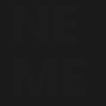
NE
ME