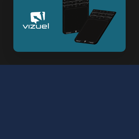
Contexte
Vizuel fabrique des gardes boue personnalisés
pour camion, ils bénéficient de notre aide pour
améliorer l'attractivité de leurs produits sur le
web.